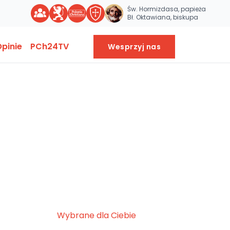
Św. Hormizdasa, papieża
Bł. Oktawiana, biskupa
pinie
PCh24TV
Wesprzyj nas
Wybrane dla Ciebie