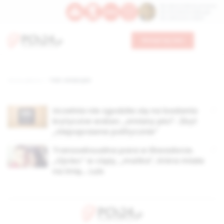
Św. Dominika Guzmana
Św. Emiliana, biskupa
Św. Zefiryna z Malii
Wesprzyj nas
Strona główna
TAG: zmian płci
Uczelnia nie zgodziła się na badania
krytyczne wobec „zmiany płci”. Zbyt
„niepoprawne politycznie”
Transseksualna para w Ekwadorze.
„Ojciec” w ciąży, „matka”, która miała
na imię… Luis