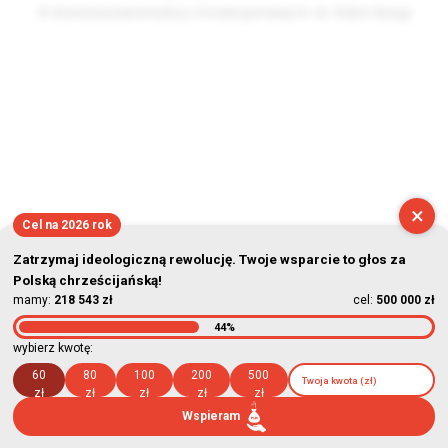
© Stowarzyszenie Kultury Chrześcijańskiej im. ks. Piotra Skargi
2026-08-08 13:14:01
×
Cel na 2026 rok
Zatrzymaj ideologiczną rewolucję. Twoje wsparcie to głos za
Polską chrześcijańską!
mamy:
218 543 zł
cel:
500 000 zł
44%
wybierz kwotę:
60
80
100
200
500
zł
zł
zł
zł
zł
Wspieram