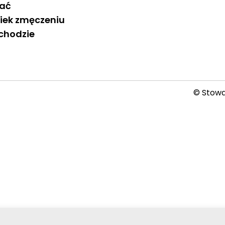
łać
iek zmęczeniu
chodzie
© Stowar
2026-08-07