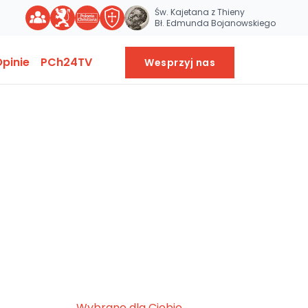
Św. Kajetana z Thieny
Bł. Edmunda Bojanowskiego
pinie
PCh24TV
Wesprzyj nas
Wybrane dla Ciebie