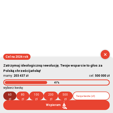
×
Cel na 2026 rok
Zatrzymaj ideologiczną rewolucję. Twoje wsparcie to głos za
Polską chrześcijańską!
mamy:
203 437 zł
cel:
500 000 zł
41%
wybierz kwotę:
60
80
100
200
500
zł
zł
zł
zł
zł
Wspieram