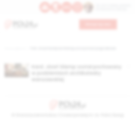
Św. Hormizdasa, papieża
Bł. Oktawiana, biskupa
Wesprzyj nas
Strona główna
TAG: zmarł kardynał Glemp,uroczystości pogrzebowe
Kard. Józef Glemp został pochowany
w podziemiach archikatedry
warszawskiej
© Stowarzyszenie Kultury Chrześcijańskiej im. ks. Piotra Skargi
2026-08-06 22:25:20