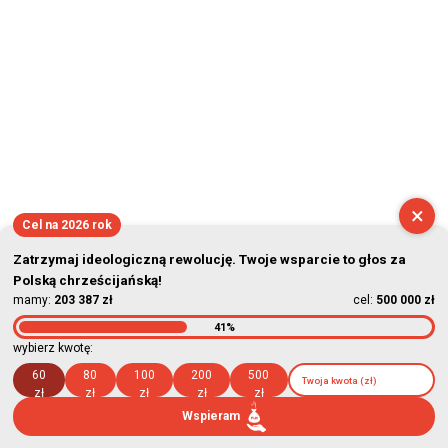
×
Cel na 2026 rok
Zatrzymaj ideologiczną rewolucję. Twoje wsparcie to głos za
Polską chrześcijańską!
mamy:
203 387 zł
cel:
500 000 zł
41%
wybierz kwotę:
60
80
100
200
500
zł
zł
zł
zł
zł
Wspieram