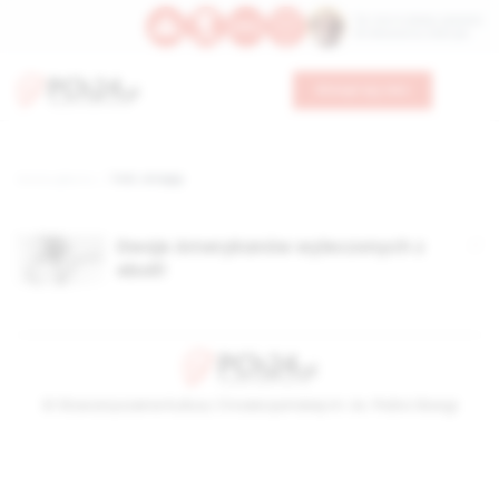
Św. Hormizdasa, papieża
Bł. Oktawiana, biskupa
Wesprzyj nas
Strona główna
TAG: zmapp
Dwoje Amerykanów wyleczonych z
eboli!
© Stowarzyszenie Kultury Chrześcijańskiej im. ks. Piotra Skargi
2026-08-06 20:38:23