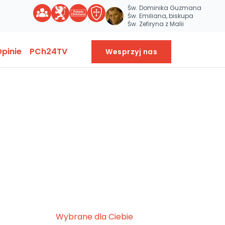
Św. Dominika Guzmana
Św. Emiliana, biskupa
Św. Zefiryna z Malii
pinie
PCh24TV
Wesprzyj nas
Wybrane dla Ciebie