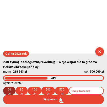
×
Cel na 2026 rok
Zatrzymaj ideologiczną rewolucję. Twoje wsparcie to głos za
Polską chrześcijańską!
mamy:
218 543 zł
cel:
500 000 zł
44%
wybierz kwotę:
60
80
100
200
500
zł
zł
zł
zł
zł
Wspieram