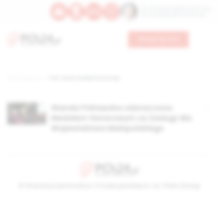
Św. Teresy Benedykty od Krzyża
Św. Kandydy Marii od Jezusa
Wesprzyj nas
Strona główna
TAG: złoty medal honorowy
Wanda Półtawska odznaczona
Medalem Honorowym za Zasługi dla
Województwa Małopolskiego
© Stowarzyszenie Kultury Chrześcijańskiej im. ks. Piotra Skargi
2026-08-09 08:41:53