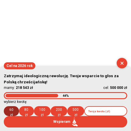
2026-08-09 05:48:13
×
Cel na 2026 rok
Zatrzymaj ideologiczną rewolucję. Twoje wsparcie to głos za
Polską chrześcijańską!
mamy:
218 543 zł
cel:
500 000 zł
44%
wybierz kwotę:
60
80
100
200
500
zł
zł
zł
zł
zł
Wspieram