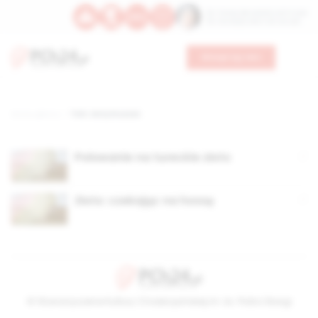
Św. Teresy Benedykty od Krzyża
Św. Kandydy Marii od Jezusa
Wesprzyj nas
Strona główna
TAG: złoty kruszec
Polowanie na tureckie złoto
Złoto: czekając na hossę
© Stowarzyszenie Kultury Chrześcijańskiej im. ks. Piotra Skargi