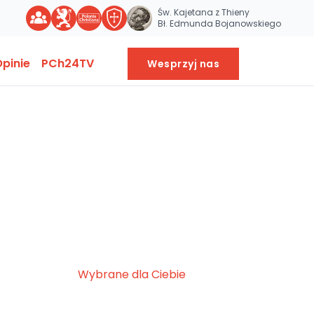
Św. Kajetana z Thieny
Bł. Edmunda Bojanowskiego
pinie
PCh24TV
Wesprzyj nas
Wybrane dla Ciebie