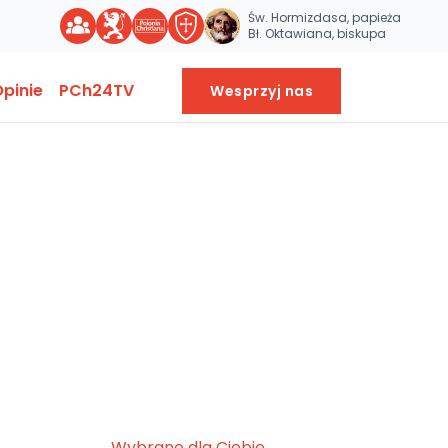
Św. Hormizdasa, papieża
Bł. Oktawiana, biskupa
pinie
PCh24TV
Wesprzyj nas
Wybrane dla Ciebie