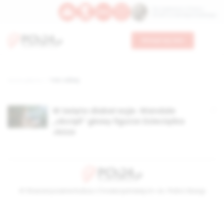
Św. Kajetana z Thieny
Bł. Edmunda Bojanowskiego
Wesprzyj nas
Strona główna
TAG: żłóbej
W święta diabeł wyje. Wandale
„obcięli” głowę figurze Dzieciątka
Jezus
© Stowarzyszenie Kultury Chrześcijańskiej im. ks. Piotra Skargi
2026-08-07 20:27:16