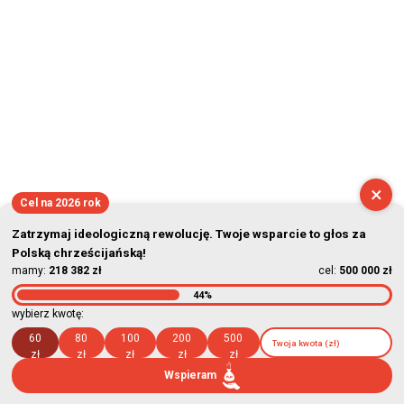
×
Cel na 2026 rok
Zatrzymaj ideologiczną rewolucję. Twoje wsparcie to głos za
Polską chrześcijańską!
mamy:
218 382 zł
cel:
500 000 zł
44%
wybierz kwotę:
60
80
100
200
500
zł
zł
zł
zł
zł
Wspieram