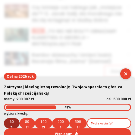
Czy istnieje coś takiego jak „mniejsze
zło”? O. Jacek Salij: zła moralnego nie
da się wciągnąć w służbę dobra
TV
„TO NIC NIE BOLI”? OBNAŻAMY
KŁAMSTWA O ABORCJI –
WSTRZĄSAJĄCY FILM
Rambo-dziewuchy i śmierć baśni.
Recenzja filmu „Dama” (Damsel)
Starsze
×
Cel na 2026 rok
Zatrzymaj ideologiczną rewolucję. Twoje wsparcie to głos za
Polską chrześcijańską!
mamy:
203 387 zł
cel:
500 000 zł
41%
© Stowarzyszenie Kultury Chrześcijańskiej im. ks. Piotra Skargi
wybierz kwotę:
2026-08-06 20:04:31
60
80
100
200
500
zł
zł
zł
zł
zł
Wspieram