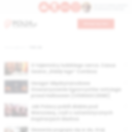
Św. Hormizdasa, papieża
Bł. Oktawiana, biskupa
Wesprzyj nas
Strona główna
TAG: zło
O tajemnicy ludzkiego serca. Casus
Seana „Diddy’ego” Combsa
Uwaga! Międzynarodowe
Stowarzyszenie Egzorcystów ostrzega
przed Halloween [OŚWIADCZENIE]
Jak Polacy pobili diabła pod
Warszawą, czyli o satanistycznych
inspiracjach Marksa
Słowenia pogrąża się w złu. Kraj