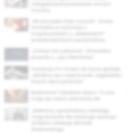
zalegalizował podawanie chorym
trucizny
„Na początku było uczucie”. Znany
michalita w rozmowie z
Pospieszalskim o „diabelskich”
przeobrażeniach naszej kultury
„Szatan nie wyklucza”. Straszliwa
prawda o „ojcu kłamstwa”
Fundacja Pro-Prawo do Życia apeluje:
„Módlmy się o nawrócenie Jagielskiej i
innych aborcjonistów”
Bezbronne i niewinne dzieci. To one
stają się celem uderzenia zła
„Niektórzy spowiednicy udzielają
rozgrzeszenia dla świętego spokoju”.
GORZKA refleksja Witolda
Gadowskiego