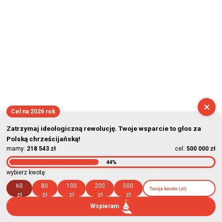
×
Cel na 2026 rok
Zatrzymaj ideologiczną rewolucję. Twoje wsparcie to głos za
Polską chrześcijańską!
mamy:
218 543 zł
cel:
500 000 zł
44%
wybierz kwotę:
60
80
100
200
500
zł
zł
zł
zł
zł
Wspieram