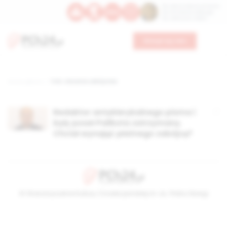
Św. Dominika Guzmana
Św. Emiliana, biskupa
Św. Zefiryna z Malii
Wesprzyj nas
Strona główna
TAG: zlecenie zabójstwa
Redaktor antyklerykalnego pisma i
były poseł Palikota zatrzymany.
Chciał wynająć płatnego zabójcę?
© Stowarzyszenie Kultury Chrześcijańskiej im. ks. Piotra Skargi
2026-08-08 17:05:52