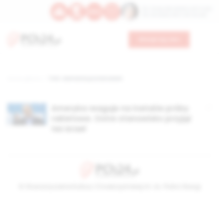
Św. Teresy Benedykty od Krzyża
Św. Kandydy Marii od Jezusa
Wesprzyj nas
Strona główna
TAG: złamanie postanowień
Ameryka reaguje na irańskie próby
rakietowe. Ostre stanowisko przyjął
też Izrael
© Stowarzyszenie Kultury Chrześcijańskiej im. ks. Piotra Skargi
2026-08-09 11:25:43