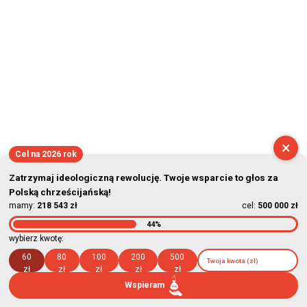
×
Cel na 2026 rok
Zatrzymaj ideologiczną rewolucję. Twoje wsparcie to głos za
Polską chrześcijańską!
mamy:
218 543 zł
cel:
500 000 zł
44%
wybierz kwotę:
60
80
100
200
500
zł
zł
zł
zł
zł
Wspieram