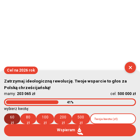
×
Cel na 2026 rok
Zatrzymaj ideologiczną rewolucję. Twoje wsparcie to głos za
Polską chrześcijańską!
mamy:
203 065 zł
cel:
500 000 zł
41%
wybierz kwotę:
60
80
100
200
500
zł
zł
zł
zł
zł
Wspieram