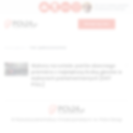
Św. Hormizdasa, papieża
Bł. Oktawiana, biskupa
Wesprzyj nas
Strona główna
TAG: zjednoczona lista
Wybory na Łotwie: partia obecnego
premiera z największą liczbą głosów w
wyborach parlamentarnych [EXIT
POLL]
© Stowarzyszenie Kultury Chrześcijańskiej im. ks. Piotra Skargi
2026-08-06 09:51:06