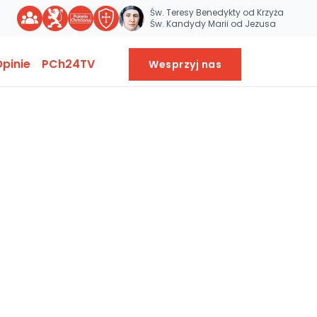
Św. Teresy Benedykty od Krzyża
Św. Kandydy Marii od Jezusa
pinie
PCh24TV
Wesprzyj nas