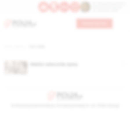
Św. Dominika Guzmana
Św. Emiliana, biskupa
Św. Zefiryna z Malii
Wesprzyj nas
Strona główna
TAG: Żiżek
Marks wiecznie żywy
© Stowarzyszenie Kultury Chrześcijańskiej im. ks. Piotra Skargi
2026-08-08 02:28:53