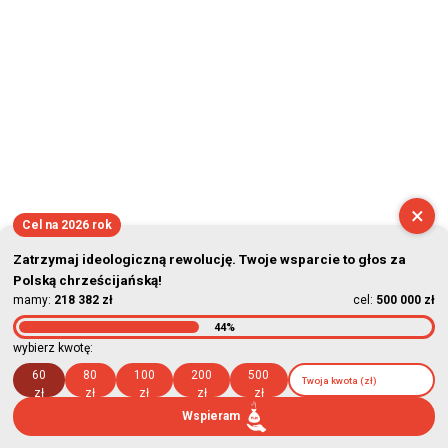
×
Cel na 2026 rok
Zatrzymaj ideologiczną rewolucję. Twoje wsparcie to głos za
Polską chrześcijańską!
mamy:
218 382 zł
cel:
500 000 zł
44%
wybierz kwotę:
60
80
100
200
500
zł
zł
zł
zł
zł
Wspieram