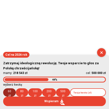
×
Cel na 2026 rok
Zatrzymaj ideologiczną rewolucję. Twoje wsparcie to głos za
Polską chrześcijańską!
mamy:
218 543 zł
cel:
500 000 zł
44%
wybierz kwotę:
60
80
100
200
500
zł
zł
zł
zł
zł
Wspieram