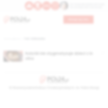
Św. Teresy Benedykty od Krzyża
Św. Kandydy Marii od Jezusa
Wesprzyj nas
Strona główna
TAG: Ziółkowska
Kościół nie stygmatyzuje dzieci z in
vitro
© Stowarzyszenie Kultury Chrześcijańskiej im. ks. Piotra Skargi
2026-08-09 13:25:54