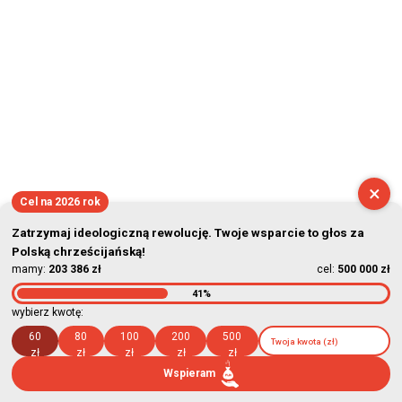
×
Cel na 2026 rok
Zatrzymaj ideologiczną rewolucję. Twoje wsparcie to głos za
Polską chrześcijańską!
mamy:
203 386 zł
cel:
500 000 zł
41%
wybierz kwotę:
60
80
100
200
500
zł
zł
zł
zł
zł
Wspieram