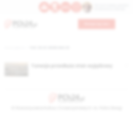
Św. Hormizdasa, papieża
Bł. Oktawiana, biskupa
Wesprzyj nas
Strona główna
TAG: Zin el-Abidin Ben Ali
Tunezja przedłuża stan wyjątkowy
© Stowarzyszenie Kultury Chrześcijańskiej im. ks. Piotra Skargi
2026-08-06 19:38:51