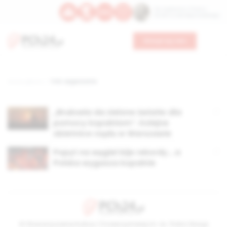
Św. Kajetana z Thieny
Bł. Edmunda Bojanowskiego
Wesprzyj nas
Strona główna
TAG: wygaszanie
„Bruksela da zielone światło dla
pomocy kopalniom”. Kolejne
obietnice rządu w Warszawie
Popyt na węgiel bije rekordy… a
Polska wygasza kopalnie
© Stowarzyszenie Kultury Chrześcijańskiej im. ks. Piotra Skargi