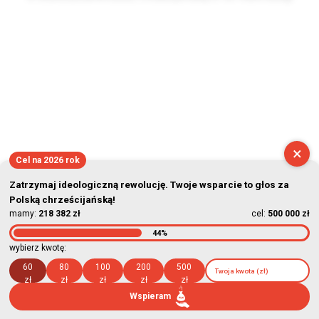
2026-08-07 20:52:23
×
Cel na 2026 rok
Zatrzymaj ideologiczną rewolucję. Twoje wsparcie to głos za
Polską chrześcijańską!
mamy:
218 382 zł
cel:
500 000 zł
44%
wybierz kwotę:
60
80
100
200
500
zł
zł
zł
zł
zł
Wspieram