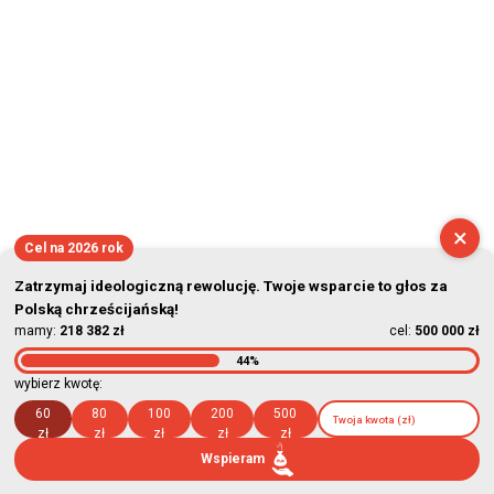
×
Cel na 2026 rok
Zatrzymaj ideologiczną rewolucję. Twoje wsparcie to głos za
Polską chrześcijańską!
mamy:
218 382 zł
cel:
500 000 zł
44%
wybierz kwotę:
60
80
100
200
500
zł
zł
zł
zł
zł
Wspieram