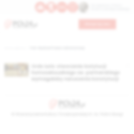
Św. Kajetana z Thieny
Bł. Edmunda Bojanowskiego
Wesprzyj nas
Strona główna
TAG: Wydział Prawa i Administracji
Ordo Iuris: stworzenie instytucji
homoseksualnego zw. partnerskiego
wymagałoby naruszenia konstytucji
© Stowarzyszenie Kultury Chrześcijańskiej im. ks. Piotra Skargi
2026-08-07 20:39:47