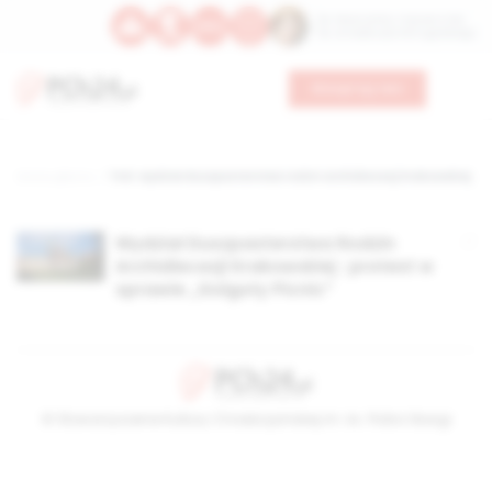
Św. Wawrzyńca, męczennika
Św. Amadeusza Portugalskiego
Wesprzyj nas
Strona główna
TAG: wydział duszpasterstwa rodzin archidiecezji krakowskiej
Wydział Duszpasterstwa Rodzin
Archidiecezji Krakowskiej : protest w
sprawie „Golgoty Picnic”
© Stowarzyszenie Kultury Chrześcijańskiej im. ks. Piotra Skargi
2026-08-10 08:18:18