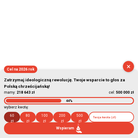
×
Cel na 2026 rok
Zatrzymaj ideologiczną rewolucję. Twoje wsparcie to głos za
Polską chrześcijańską!
mamy:
218 643 zł
cel:
500 000 zł
44%
wybierz kwotę:
60
80
100
200
500
zł
zł
zł
zł
zł
Wspieram