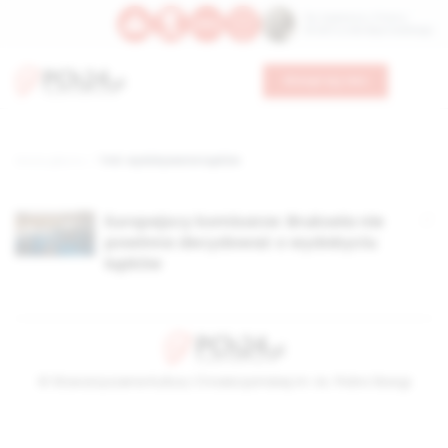
Św. Kajetana z Thieny
Bł. Edmunda Bojanowskiego
Wesprzyj nas
Strona główna
TAG: wydobywanie łupków
Europejscy komisarze: Bruksela nie
powinna decydować o wydobyciu
łupków
© Stowarzyszenie Kultury Chrześcijańskiej im. ks. Piotra Skargi
2026-08-07 13:01:29