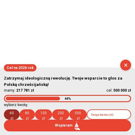
×
Cel na 2026 rok
Zatrzymaj ideologiczną rewolucję. Twoje wsparcie to głos za
Polską chrześcijańską!
mamy:
217 781 zł
cel:
500 000 zł
44%
wybierz kwotę:
60
80
100
200
500
zł
zł
zł
zł
zł
Wspieram