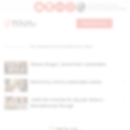
Św. Kajetana z Thieny
Bł. Edmunda Bojanowskiego
Wesprzyj nas
Strona główna
TAG: Wydawnictwo Benedyktynów TYNIEC
Słowo Boga i słowotok człowieka
Reforma, która zawiodła sobór
Jeśli nie staniecie się jak dzieci…
Banalizacja liturgii