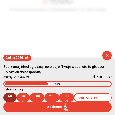
© Stowarzyszenie Kultury Chrześcijańskiej im. ks. Piotra Skargi
2026-08-07 01:41:38
×
Cel na 2026 rok
Zatrzymaj ideologiczną rewolucję. Twoje wsparcie to głos za
Polską chrześcijańską!
mamy:
203 437 zł
cel:
500 000 zł
41%
wybierz kwotę:
60
80
100
200
500
zł
zł
zł
zł
zł
Wspieram