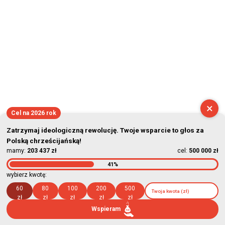
2026-08-06 23:18:39
×
Cel na 2026 rok
Zatrzymaj ideologiczną rewolucję. Twoje wsparcie to głos za
Polską chrześcijańską!
mamy:
203 437 zł
cel:
500 000 zł
41%
wybierz kwotę:
60
80
100
200
500
zł
zł
zł
zł
zł
Wspieram