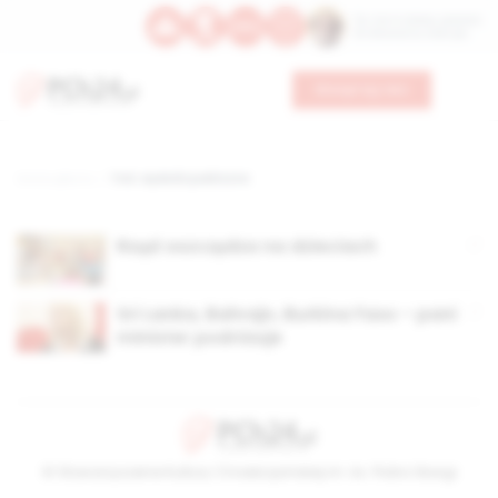
Św. Hormizdasa, papieża
Bł. Oktawiana, biskupa
Wesprzyj nas
Strona główna
TAG: wydatki publiczne
Rząd oszczędza na dzieciach
Sri Lanka, Bahrajn, Burkina Faso – pani
minister podróżuje
© Stowarzyszenie Kultury Chrześcijańskiej im. ks. Piotra Skargi