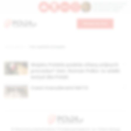
Św. Dominika Guzmana
Św. Emiliana, biskupa
Św. Zefiryna z Malii
Wesprzyj nas
Strona główna
TAG: wydatki na wojsko
Wojsko Polskie padnie ofiarą unijnych
procedur? Gen. Roman Polko: to wielki
wstyd dla Polski
Czesi maruderami NATO
© Stowarzyszenie Kultury Chrześcijańskiej im. ks. Piotra Skargi