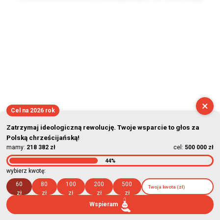
2026-08-08 03:43:15
×
Cel na 2026 rok
Zatrzymaj ideologiczną rewolucję. Twoje wsparcie to głos za
Polską chrześcijańską!
mamy:
218 382 zł
cel:
500 000 zł
44%
wybierz kwotę:
60
80
100
200
500
zł
zł
zł
zł
zł
Wspieram