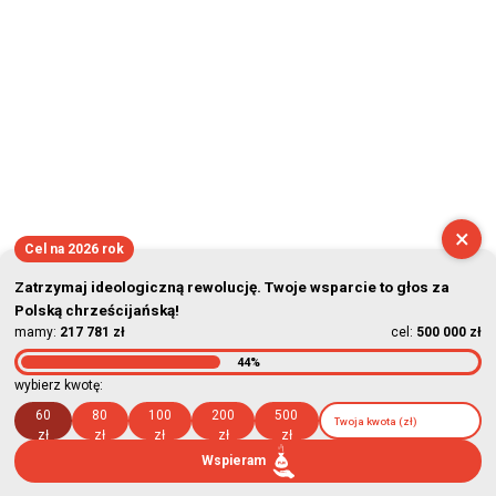
×
Cel na 2026 rok
Zatrzymaj ideologiczną rewolucję. Twoje wsparcie to głos za
Polską chrześcijańską!
mamy:
217 781 zł
cel:
500 000 zł
44%
wybierz kwotę:
60
80
100
200
500
zł
zł
zł
zł
zł
Wspieram