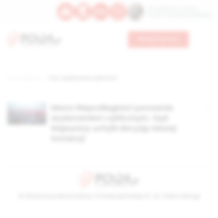
Św. Kajetana z Thieny
Bł. Edmunda Bojanowskiego
Wesprzyj nas
Strona główna
TAG: wydarzenie cykliczne
Marsz Niepodległości ponownie
wydarzeniem cyklicznym. Sąd
Najwyższy uchylił decyzję niższej
instancji
© Stowarzyszenie Kultury Chrześcijańskiej im. ks. Piotra Skargi
2026-08-07 14:55:56