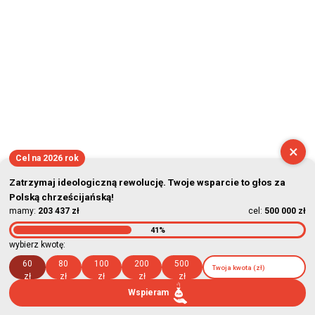
×
Cel na 2026 rok
Zatrzymaj ideologiczną rewolucję. Twoje wsparcie to głos za
Polską chrześcijańską!
mamy:
203 437 zł
cel:
500 000 zł
41%
wybierz kwotę:
60
80
100
200
500
zł
zł
zł
zł
zł
Wspieram