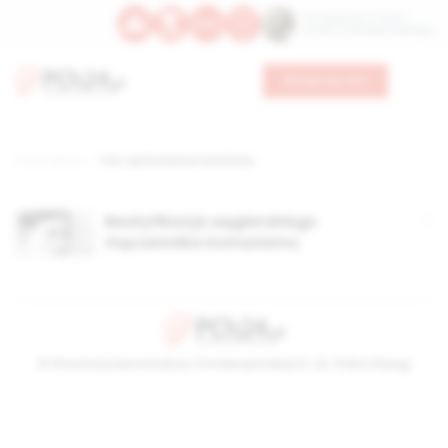
Św. Kajetana z Thieny
Bł. Edmunda Bojanowskiego
Wesprzyj nas
Strona główna
TAG: wychowawca młodzieży
Beatyfikacja węgierskiego
męczennika komunizmu
© Stowarzyszenie Kultury Chrześcijańskiej im. ks. Piotra Skargi
2026-08-07 03:04:01