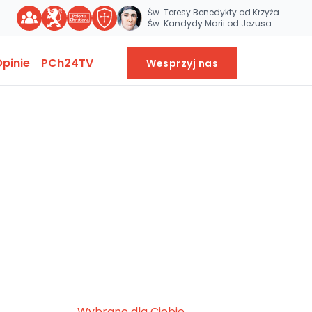
Św. Teresy Benedykty od Krzyża
Św. Kandydy Marii od Jezusa
pinie
PCh24TV
Wesprzyj nas
Wybrane dla Ciebie