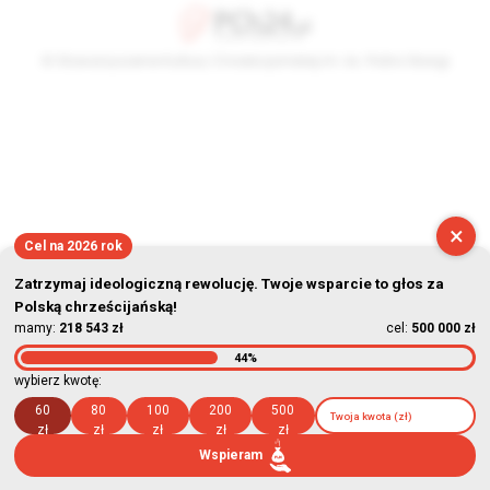
© Stowarzyszenie Kultury Chrześcijańskiej im. ks. Piotra Skargi
2026-08-09 11:15:27
×
Cel na 2026 rok
Zatrzymaj ideologiczną rewolucję. Twoje wsparcie to głos za
Polską chrześcijańską!
mamy:
218 543 zł
cel:
500 000 zł
44%
wybierz kwotę:
60
80
100
200
500
zł
zł
zł
zł
zł
Wspieram