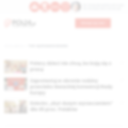
Św. Teresy Benedykty od Krzyża
Św. Kandydy Marii od Jezusa
Wesprzyj nas
Strona główna
TAG: wychowanie dziecka
Polacy dzieci nie chcą, bo boją się o
pracę
Zaprotestuj w obronie rodziny
przeciwko lewackiej konwencji Rady
Europy
Dziecko „zbyt dużym wyrzeczeniem”
dla 45 proc. Polaków