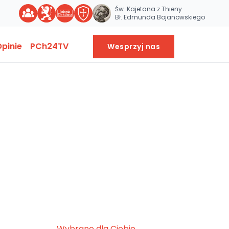
Św. Kajetana z Thieny
Bł. Edmunda Bojanowskiego
pinie
PCh24TV
Wesprzyj nas
Wybrane dla Ciebie