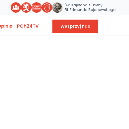
Św. Kajetana z Thieny
Bł. Edmunda Bojanowskiego
pinie
PCh24TV
Wesprzyj nas