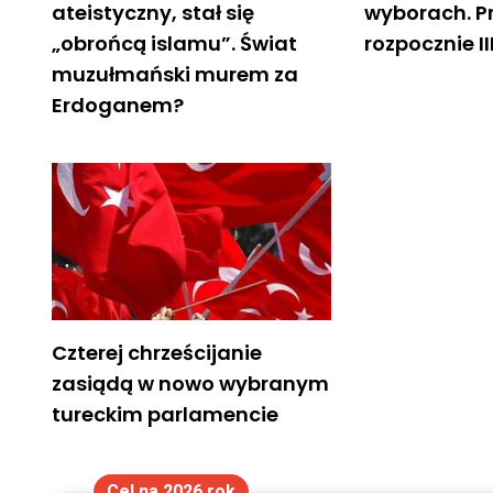
ateistyczny, stał się
wyborach. Pr
„obrońcą islamu”. Świat
rozpocznie I
muzułmański murem za
Erdoganem?
Czterej chrześcijanie
zasiądą w nowo wybranym
tureckim parlamencie
Cel na 2026 rok