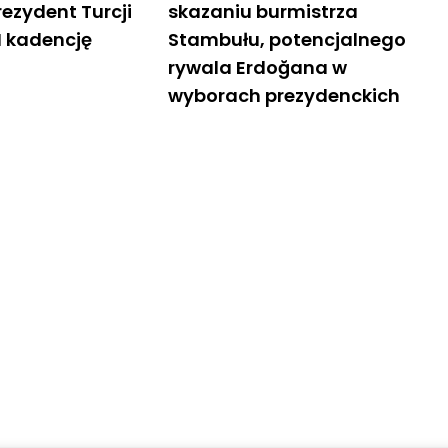
ezydent Turcji
skazaniu burmistrza
II kadencję
Stambułu, potencjalnego
rywala Erdoğana w
wyborach prezydenckich