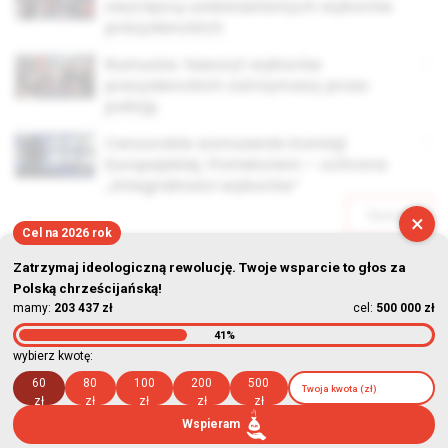
zwycięzcę unieważnionych wyborów
prezydenckich
Rumunia: faworyt wyborów
prezydenckich zatrzymany przez
policję
Cenzorskie wzmożenie Komisji
Europejskiej. Pretekstem – ochrona
„integralności wyborów”
Starsze
×
Cel na 2026 rok
Zatrzymaj ideologiczną rewolucję. Twoje wsparcie to głos za
Polską chrześcijańską!
mamy:
203 437 zł
cel:
500 000 zł
41%
© Stowarzyszenie Kultury Chrześcijańskiej im. ks. Piotra Skargi
wybierz kwotę:
2026-08-06 23:47:32
60
80
100
200
500
zł
zł
zł
zł
zł
Wspieram