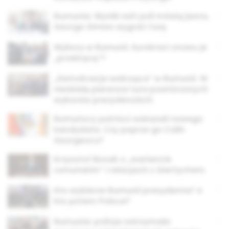
Rumunia: Wyniki exit poll mówią jasno,
George Simion wygrał I turę
Wybory w Rumunii. Eurokraci znowu je
„przekręcą”?
„Demokracja walcząca” w Rumunii. W
niedzielę pierwsza tura powtórzonych
wyborów prezydenckich
Rumuńscy patrioci wskazali nowego
kandydata. Czy poprze go Calin
Georgescu?
Krzysztof Bosak o „wariancie
rumuńskim” i relacjach z Giertychem
Kto wybierze Rumunii prezydenta? A
kto potem Polsce?
Rumunia: policja zatrzymała