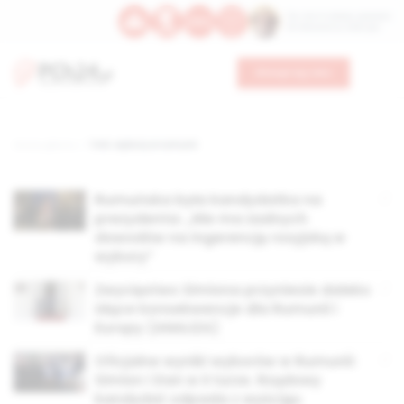
Św. Hormizdasa, papieża
Bł. Oktawiana, biskupa
Wesprzyj nas
Strona główna
TAG: wybory w rumunii
Rumuńska była kandydatka na
prezydenta: „Nie ma żadnych
dowodów na ingerencję rosyjską w
wybory”
Zwycięstwo Simiona przyniesie daleko
idące konsekwencje dla Rumunii i
Europy (ANALIZA)
Oficjalne wyniki wyborów w Rumunii:
Simion i Dan w II turze. Rządowy
kandydat odpada z wyścigu