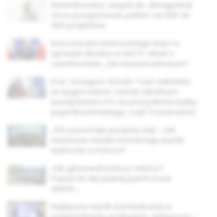
Rafał Brzoska: zespół ds. deregulacji
chce przygotować pakiet od 200 do
300 projektów
Rzeczniczka Nawrockiego kręci w
sprawie Ukrainy w NATO. Mówi o
członkostwie „nie bezwarunkowym”
Prof. Grzegorz Górski: Tusk zakładał,
że wygra Harris i wtedy idealnym
kandydatem PO na prezydenta byłby
pupil Brzezińskiego, czyli Trzaskowski
„PiS pozostaje potężną siłą”. Jak
światowe media komentują wyniki
wyborów w Polsce?
Jak głosowali polscy rolnicy?
Poparcie dla jednej partii może
dziwić…
Najlepszy wynik Konfederacji w
województwie podlaskim. Najgorszy –