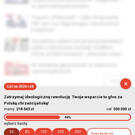
w zachodniopomorskim
Tryumf „POlszewii”. Tylko zmęczenie
PiS-em czy niepokojący trend wśród
Polaków?
Incydenty wyborcze przed południem:
pijani członkowie komisji, wadliwe
karty, próba korupcji i „łamanie ciszy”
W niedzielę głosowanie w wyborach
samorządowych
Starsze
×
Cel na 2026 rok
Zatrzymaj ideologiczną rewolucję. Twoje wsparcie to głos za
Polską chrześcijańską!
mamy:
218 543 zł
cel:
500 000 zł
44%
© Stowarzyszenie Kultury Chrześcijańskiej im. ks. Piotra Skargi
wybierz kwotę:
2026-08-08 19:22:35
60
80
100
200
500