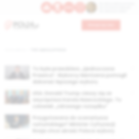
Św. Dominika Guzmana
Św. Emiliana, biskupa
Św. Zefiryna z Malii
Wesprzyj nas
Strona główna
TAG: wybory w Polsce
To była prawdziwa „zjednoczona
Prawica”. Wyborcy Mentzena pomogli
dokonać lepszego wyboru
USA: Donald Trump cieszy się ze
zwycięstwa Karola Nawrockiego. To
człowiek „zdrowego rozsądku”
Przygotowana do scenariusza
rumuńskiego? Minister Cyfryzacji:
Rosja chce ukraść Polsce wybory