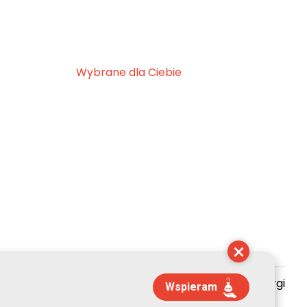
Wybrane dla Ciebie
×
zyszenie Kultury Chrześcijańskiej im. ks. Piotra Skargi
Wspieram