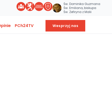
Św. Dominika Guzmana
Św. Emiliana, biskupa
Św. Zefiryna z Malii
pinie
PCh24TV
Wesprzyj nas