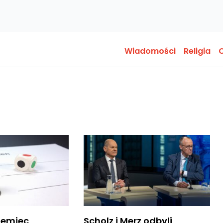
Wiadomości
Religia
O
iemiec
Scholz i Merz odbyli