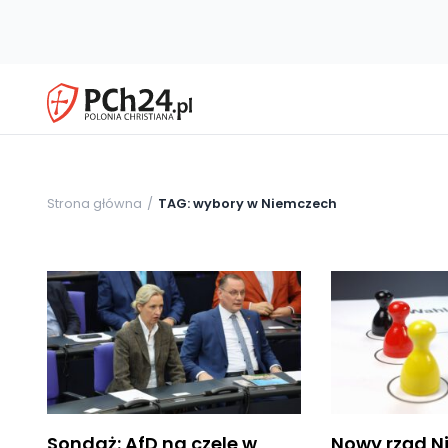
Strona główna
TAG: wybory w Niemczech
Sondaż: AfD na czele w
Nowy rząd N