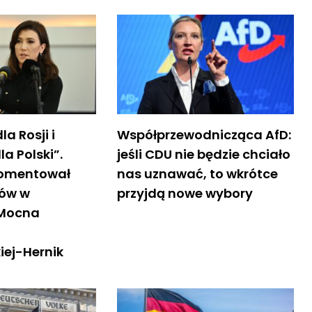
la Rosji i
Współprzewodnicząca AfD:
la Polski”.
jeśli CDU nie będzie chciało
komentował
nas uznawać, to wkrótce
rów w
przyjdą nowe wybory
 Mocna
iej-Hernik