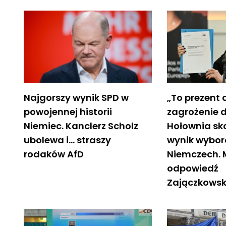
Najgorszy wynik SPD w
„To prezent d
powojennej historii
zagrożenie d
Niemiec. Kanclerz Scholz
Hołownia s
ubolewa i… straszy
wynik wybo
rodaków AfD
Niemczech.
odpowiedź
Zajączkowsk