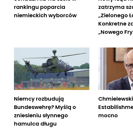
rankingu poparcia
zatrzyma sz
niemieckich wyborców
„Zielonego 
Konkretne z
„Nowego Fr
Niemcy rozbudują
Chmielewski
Bundeswehrę? Myślą o
Estabilishme
zniesieniu słynnego
mocno
hamulca długu