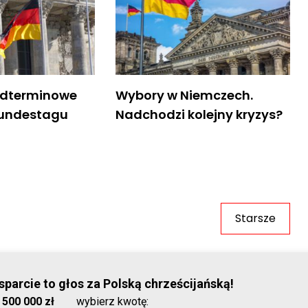
edterminowe
Wybory w Niemczech.
Bundestagu
Nadchodzi kolejny kryzys?
Starsze
© Stowar
parcie to głos za Polską chrześcijańską!
:
500 000 zł
wybierz kwotę: