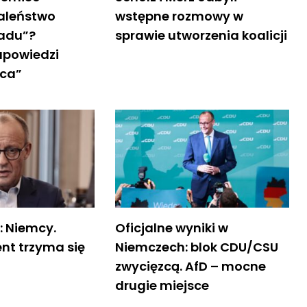
aleństwo
wstępne rozmowy w
Ładu”?
sprawie utworzenia koalicji
apowiedzi
yca”
: Niemcy.
Oficjalne wyniki w
nt trzyma się
Niemczech: blok CDU/CSU
zwycięzcą. AfD – mocne
drugie miejsce