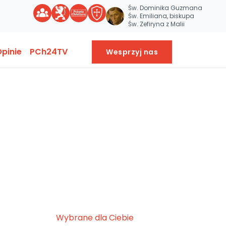
Św. Dominika Guzmana
Św. Emiliana, biskupa
Św. Zefiryna z Malii
pinie
PCh24TV
Wesprzyj nas
Wybrane dla Ciebie