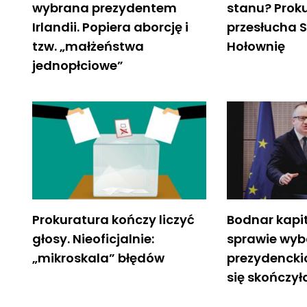
wybrana prezydentem
stanu? Prok
Irlandii. Popiera aborcję i
przesłucha
tzw. „małżeństwa
Hołownię
jednopłciowe”
Prokuratura kończy liczyć
Bodnar kapit
głosy. Nieoficjalnie:
sprawie wy
„mikroskala” błędów
prezydenckic
się skończył