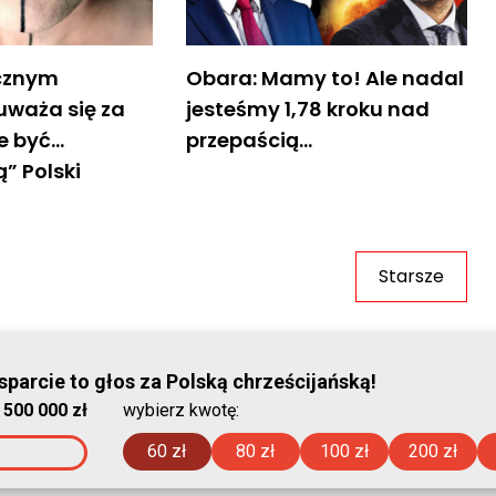
icznym
Obara: Mamy to! Ale nadal
uważa się za
jesteśmy 1,78 kroku nad
ce być…
przepaścią…
” Polski
Starsze
© Stowar
parcie to głos za Polską chrześcijańską!
:
500 000 zł
wybierz kwotę:
2026-08-06
60 zł
80 zł
100 zł
200 zł