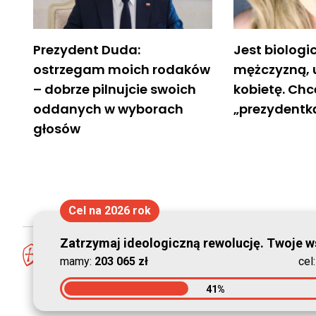
Prezydent Duda:
Jest biolog
ostrzegam moich rodaków
mężczyzną, 
– dobrze pilnujcie swoich
kobietę. Ch
oddanych w wyborach
„prezydentką
głosów
Cel na 2026 rok
Zatrzymaj ideologiczną rewolucję. Twoje ws
mamy:
203 065 zł
cel
41%