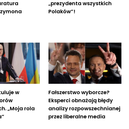
uratura
„prezydenta wszystkich
 Szymona
Polaków”!
uluje w
Fałszerstwo wyborcze?
borów
Eksperci obnażają błędy
h. „Moja rola
analizy rozpowszechnianej
a”
przez liberalne media