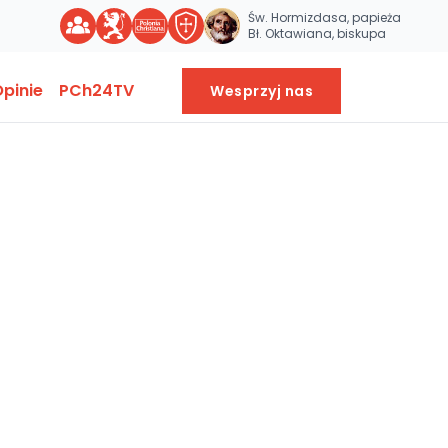
Św. Hormizdasa, papieża
Bł. Oktawiana, biskupa
pinie
PCh24TV
Wesprzyj nas