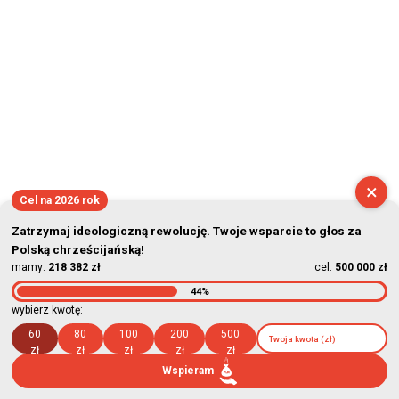
×
Cel na 2026 rok
Zatrzymaj ideologiczną rewolucję. Twoje wsparcie to głos za
Polską chrześcijańską!
mamy:
218 382 zł
cel:
500 000 zł
44%
wybierz kwotę:
60
80
100
200
500
zł
zł
zł
zł
zł
Wspieram