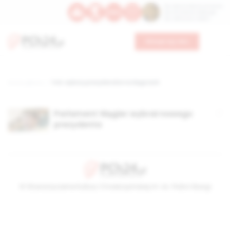
Św. Dominika Guzmana
Św. Emiliana, biskupa
Św. Zefiryna z Malii
Wesprzyj nas
Strona główna
TAG: wybory prezydenckie na Węgrzech
Parlament Węgier wybrał nowego
prezydenta
© Stowarzyszenie Kultury Chrześcijańskiej im. ks. Piotra Skargi
2026-08-08 02:53:22