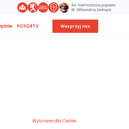
Św. Hormizdasa, papieża
Bł. Oktawiana, biskupa
pinie
PCh24TV
Wesprzyj nas
Wybrane dla Ciebie