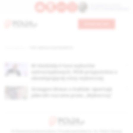
Św. Kajetana z Thieny
Bł. Edmunda Bojanowskiego
Wesprzyj nas
Strona główna
TAG: wybory na prezydenta
W niedzielę II tura wyborów
samorządowych. PKW przypomina o
obowiązującej ciszy wyborczej
Grzegorz Braun o Kukizie: aportuje
piłeczki rzucane przez „Wyborczą”
© Stowarzyszenie Kultury Chrześcijańskiej im. ks. Piotra Skargi