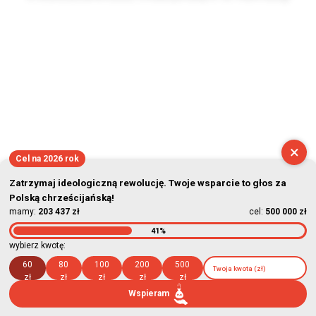
2026-08-07 02:49:22
×
Cel na 2026 rok
Zatrzymaj ideologiczną rewolucję. Twoje wsparcie to głos za
Polską chrześcijańską!
mamy:
203 437 zł
cel:
500 000 zł
41%
wybierz kwotę:
60
80
100
200
500
zł
zł
zł
zł
zł
Wspieram