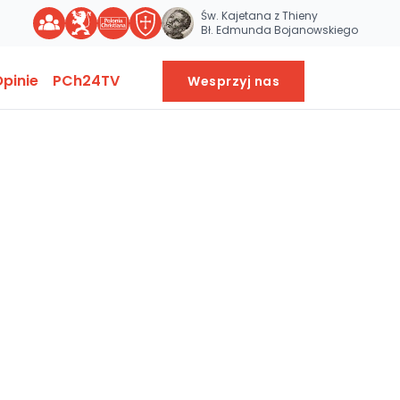
Św. Kajetana z Thieny
Bł. Edmunda Bojanowskiego
pinie
PCh24TV
Wesprzyj nas