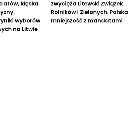
ratów, klęska
zwycięża Litewski Związek
yzny.
Rolników i Zielonych. Polska
yniki wyborów
mniejszość z mandatami
ch na Litwie