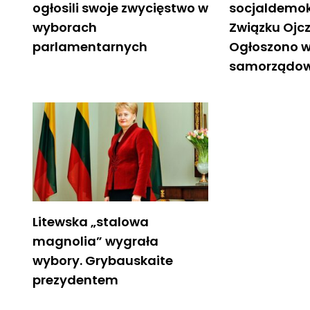
ogłosili swoje zwycięstwo w
socjaldemok
wyborach
Związku Ojcz
parlamentarnych
Ogłoszono w
samorządowy
Litewska „stalowa
magnolia” wygrała
wybory. Grybauskaite
prezydentem