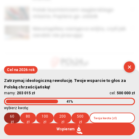
Polak burmistrzem węgierskiego
miasta. Popiera go Jobbik
Nieustępliwy zastępca wójta, czyli jak
zarobić nie pracując
×
Cel na 2026 rok
© Stowarzyszenie Kultury Chrześcijańskiej im. ks. Piotra Skargi
Zatrzymaj ideologiczną rewolucję. Twoje wsparcie to głos za
2026-08-06 03:26:39
Polską chrześcijańską!
mamy:
203 015 zł
cel:
500 000 zł
41%
wybierz kwotę:
60
80
100
200
500
zł
zł
zł
zł
zł
Wspieram