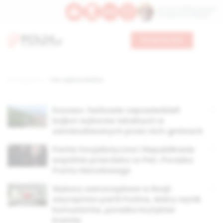
Św. Hormizdasa, papieża
Bł. Oktawiana, biskupa
Wesprzyj nas
Strona główna
TAG: wybory lokalne
Kosowo: Serbowie zapowiedzieli
bojkot wyborów lokalnych w
zamieszkiwanych przez nich gminach
Partia Socjalistyczna i Republikanie
wspólnie przeciwko Le Pen. Porażka
Frontu Narodowego
Wybory samorządowe w Rosji:
zwycięstwo partii Putina, dobry wynik
komunistów, porażka krytyków
Kremla