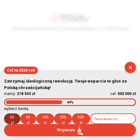
© Stowarzyszenie Kultury Chrześcijańskiej im. ks. Piotra Skargi
2026-08-08 16:11:54
×
Cel na 2026 rok
Zatrzymaj ideologiczną rewolucję. Twoje wsparcie to głos za
Polską chrześcijańską!
mamy:
218 543 zł
cel:
500 000 zł
44%
wybierz kwotę:
60
80
100
200
500
zł
zł
zł
zł
zł
Wspieram