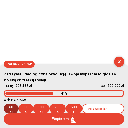
×
Cel na 2026 rok
Zatrzymaj ideologiczną rewolucję. Twoje wsparcie to głos za
Polską chrześcijańską!
mamy:
203 437 zł
cel:
500 000 zł
41%
wybierz kwotę:
60
80
100
200
500
zł
zł
zł
zł
zł
Wspieram