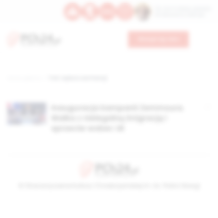
Św. Hormizdasa, papieża
Bł. Oktawiana, biskupa
Wesprzyj nas
Strona główna
TAG: wyboru we Francji
Inauguracja kampanii Zemmoura.
Walka z nielegalną imigracją i
sprzeciw wobec UE
© Stowarzyszenie Kultury Chrześcijańskiej im. ks. Piotra Skargi
2026-08-06 22:36:35