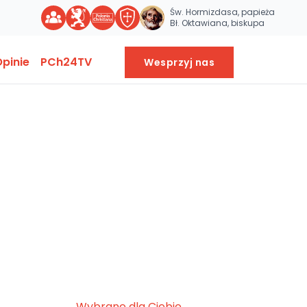
Św. Hormizdasa, papieża
Bł. Oktawiana, biskupa
pinie
PCh24TV
Wesprzyj nas
Wybrane dla Ciebie