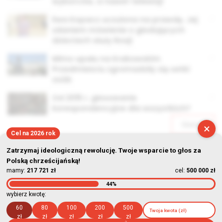
wyborców, a nawet telewizji
Ewa Kopacz uczulona na prawdę. Jej
zdaniem mówienie o głodujących
dzieciach służy Rosji
Mimo upału na Krakowskim
Przedmieściu zgromadziły się setki
osób
Od 2015 r. głosowanie
korespondencyjne dla wszystkich?
Starsze
×
Cel na 2026 rok
Zatrzymaj ideologiczną rewolucję. Twoje wsparcie to głos za
Polską chrześcijańską!
mamy:
217 721 zł
cel:
500 000 zł
44%
© Stowarzyszenie Kultury Chrześcijańskiej im. ks. Piotra Skargi
wybierz kwotę:
2026-08-07 10:13:54
60
80
100
200
500
zł
zł
zł
zł
zł