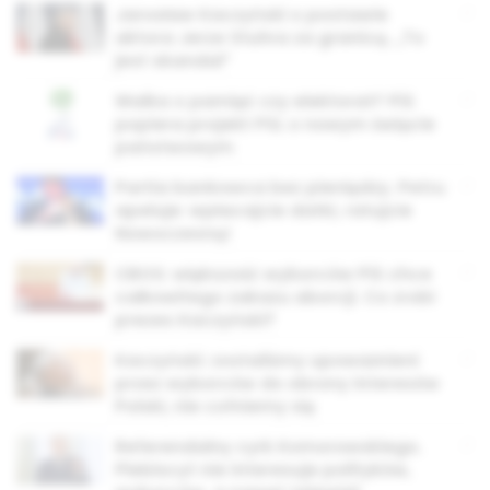
Jarosław Kaczyński o postawie
aktora Jerze Stuhra za granicą. „To
jest skandal”
Walka o pamięć czy elektorat? PiS
popiera projekt PSL o nowym święcie
państwowym
Partia bankowca bez pieniędzy. Petru
apeluje: wpłacajcie datki, ratujcie
Nowoczesną!
CBOS: większość wyborców PiS chce
całkowitego zakazu aborcji. Co zrobi
prezes Kaczyński?
Kaczyński: zostaliśmy upoważnieni
przez wyborców do obrony interesów
Polski, nie cofniemy się
Referendalny cyrk Komorowskiego.
Plebiscyt nie interesuje polityków,