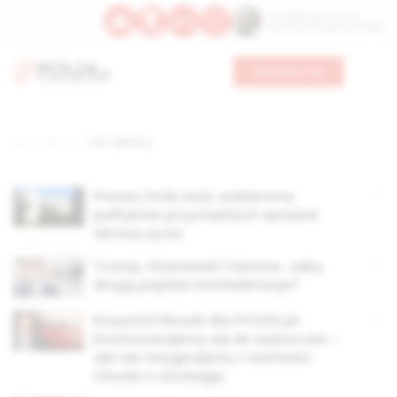
Św. Kajetana z Thieny
Bł. Edmunda Bojanowskiego
Wesprzyj nas
Strona główna
TAG: wyborcy
Prezes Ordo Iuris: wybierzmy
polityków przychylnych sprawie
obrony życia
Trump, Stanowski i Dyzma. Jaką
drogą pójdzie Konfederacja?
Krzysztof Bosak dla PCh24.pl:
Dostosowujemy się do wyborców –
ale nie rezygnujemy z wartości.
Chodzi o strategię