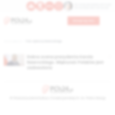
Św. Teresy Benedykty od Krzyża
Św. Kandydy Marii od Jezusa
Wesprzyj nas
Strona główna
TAG: wyborcy Nawrockiego
Dobra ocena prezydenta Karola
Nawrockiego. Większość Polaków jest
zadowolona
© Stowarzyszenie Kultury Chrześcijańskiej im. ks. Piotra Skargi
2026-08-09 01:55:27