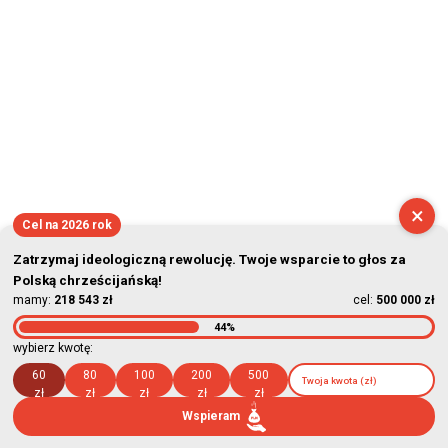
×
Cel na 2026 rok
Zatrzymaj ideologiczną rewolucję. Twoje wsparcie to głos za
Polską chrześcijańską!
mamy:
218 543 zł
cel:
500 000 zł
44%
wybierz kwotę:
60
80
100
200
500
zł
zł
zł
zł
zł
Wspieram