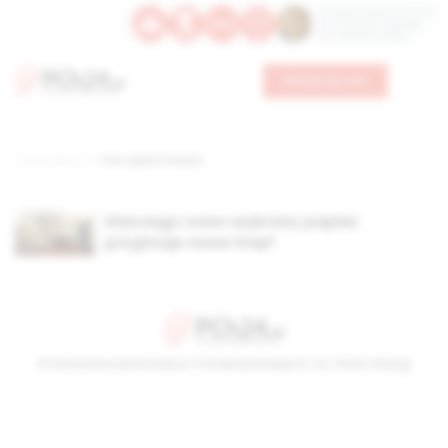
Św. Dominika Guzmana
Św. Emiliana, biskupa
Św. Zefiryna z Malii
Wesprzyj nas
Strona główna
TAG: wybór imienia
Dlaczego nowo wybrany papież
przyjmuje nowe imię?
© Stowarzyszenie Kultury Chrześcijańskiej im. ks. Piotra Skargi
2026-08-08 00:07:58