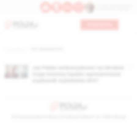
Św. Hormizdasa, papieża
Bł. Oktawiana, biskupa
Wesprzyj nas
Strona główna
TAG: wybielanie UPA
Jan Piekło ambasadorem na Ukrainie.
Czyje interesy będzie reprezentował
orędownik wybielania UPA?
© Stowarzyszenie Kultury Chrześcijańskiej im. ks. Piotra Skargi
2026-08-06 09:57:03