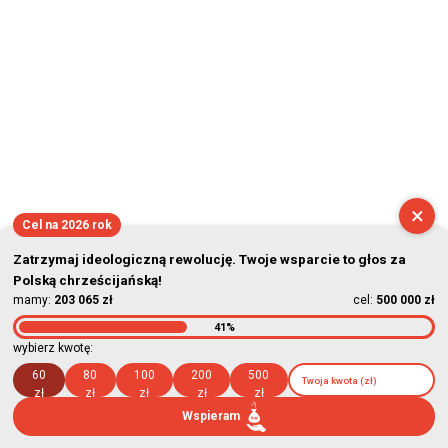
×
Cel na 2026 rok
Zatrzymaj ideologiczną rewolucję. Twoje wsparcie to głos za
Polską chrześcijańską!
mamy:
203 065 zł
cel:
500 000 zł
41%
wybierz kwotę:
60
80
100
200
500
zł
zł
zł
zł
zł
Wspieram