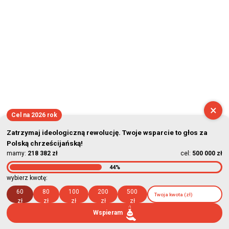
2026-08-08 03:38:17
×
Cel na 2026 rok
Zatrzymaj ideologiczną rewolucję. Twoje wsparcie to głos za
Polską chrześcijańską!
mamy:
218 382 zł
cel:
500 000 zł
44%
wybierz kwotę:
60
80
100
200
500
zł
zł
zł
zł
zł
Wspieram