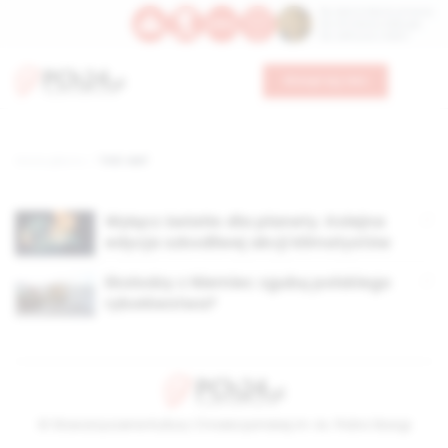
Św. Dominika Guzmana
Św. Emiliana, biskupa
Św. Zefiryna z Malii
Wesprzyj nas
Strona główna
TAG: wwf
Wyłącz światło dla planety. Kolejna
edycja szkodliwej akcji klimatystów
Ekolodzy z Niemiec zgubą polskiego
rybołówstwa?
© Stowarzyszenie Kultury Chrześcijańskiej im. ks. Piotra Skargi